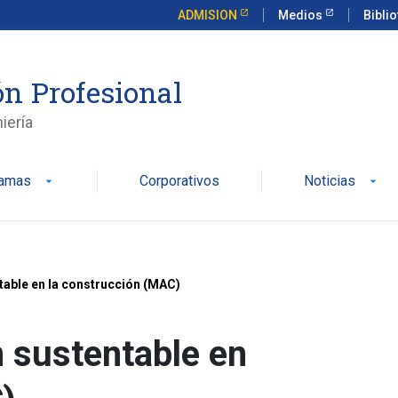
ADMISION
Medios
Bibli
n Profesional
iería
ramas
Corporativos
Noticias
arrow_drop_down
arrow_drop_down
able en la construcción (MAC)
 sustentable en