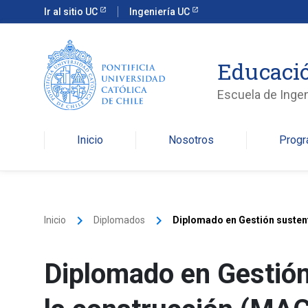
Ir al sitio UC
Ingeniería UC
Educació
Escuela de Ingen
Inicio
Nosotros
Prog
keyboard_arrow_right
keyboard_arrow_right
Inicio
Diplomados
Diplomado en Gestión sustent
Diplomado en Gestión