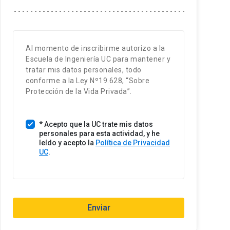
t
a
d
o
Al momento de inscribirme autorizo a la
s
Escuela de Ingeniería UC para mantener y
U
tratar mis datos personales, todo
n
conforme a la Ley Nº19.628, “Sobre
i
Protección de la Vida Privada”.
d
o
* Acepto que la UC trate mis datos
s
personales para esta actividad, y he
+
leído y acepto la
Política de Privacidad
1
UC
.
Enviar