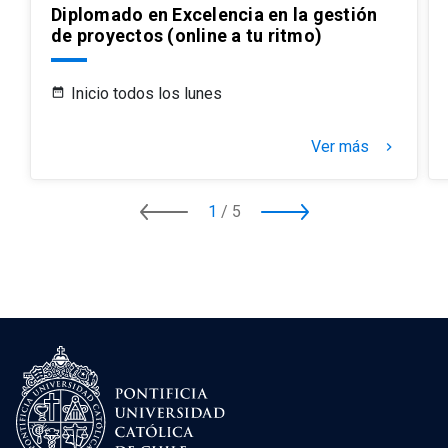
Diplomado en Excelencia en la gestión
de proyectos (online a tu ritmo)
Inicio todos los lunes
Ver más
keyboard_arrow_right
1
/
5