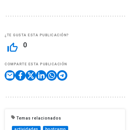
¿TE GUSTA ESTA PUBLICACIÓN?
0
thumb_up_off_alt
COMPARTE ESTA PUBLICACIÓN
local_offer
Temas relacionados
actividades
bootcamp