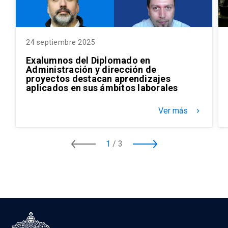
24 septiembre 2025
Exalumnos del Diplomado en
Administración y dirección de
proyectos destacan aprendizajes
aplicados en sus ámbitos laborales
Ver más
keyboard_arrow_right
1
/
3