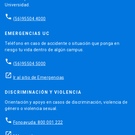
Universidad.
phone
(56)95504 4000
EMERGENCIAS UC
Teléfono en caso de accidente o situación que ponga en
riesgo tu vida dentro de algún campus.
phone
(56)95504 5000
launch
Ir al sitio de Emergencias
DISCRIMINACIÓN Y VIOLENCIA
Orientación y apoyo en casos de discriminación, violencia de
género o violencia sexual.
phone
Fonoayuda: 800 001 222
launch