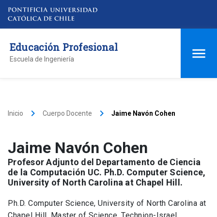
Educación Profesional
Escuela de Ingeniería
keyboard_arrow_right
keyboard_arrow_right
Inicio
Cuerpo Docente
Jaime Navón Cohen
Jaime Navón Cohen
Profesor Adjunto del Departamento de Ciencia
de la Computación UC. Ph.D. Computer Science,
University of North Carolina at Chapel Hill.
Ph.D. Computer Science, University of North Carolina at
Chapel Hill. Master of Science, Technion-Israel