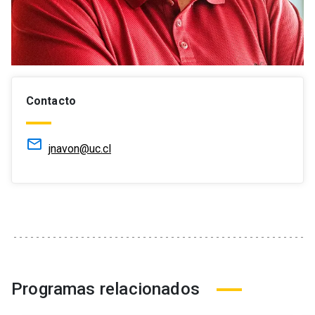
Contacto
mail_outline
jnavon@uc.cl
Programas relacionados