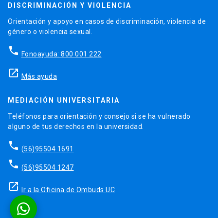
DISCRIMINACIÓN Y VIOLENCIA
Orientación y apoyo en casos de discriminación, violencia de
género o violencia sexual.
phone
Fonoayuda: 800 001 222
launch
Más ayuda
MEDIACIÓN UNIVERSITARIA
Teléfonos para orientación y consejo si se ha vulnerado
alguno de tus derechos en la universidad.
phone
(56)95504 1691
phone
(56)95504 1247
launch
Ir a la Oficina de Ombuds UC