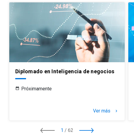
Diplomado en Inteligencia de negocios
Próximamente
Ver más
keyboard_arrow_right
1
/
62